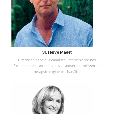
Sr. Hervé Madet
Diretor da escolaPsicanalista, interveniente nas
faculdades de Bordeaux e Aix-Marseille.Professor de
metapsicologiae psichanálise.